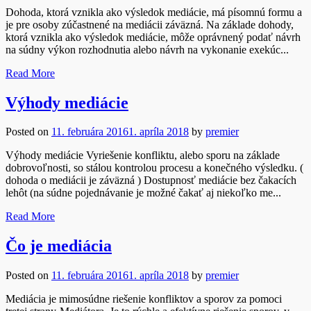
Dohoda, ktorá vznikla ako výsledok mediácie, má písomnú formu a
je pre osoby zúčastnené na mediácii záväzná. Na základe dohody,
ktorá vznikla ako výsledok mediácie, môže oprávnený podať návrh
na súdny výkon rozhodnutia alebo návrh na vykonanie exekúc...
Read More
Výhody mediácie
Posted on
11. februára 2016
1. apríla 2018
by
premier
Výhody mediácie Vyriešenie konfliktu, alebo sporu na základe
dobrovoľnosti, so stálou kontrolou procesu a konečného výsledku. (
dohoda o mediácii je záväzná ) Dostupnosť mediácie bez čakacích
lehôt (na súdne pojednávanie je možné čakať aj niekoľko me...
Read More
Čo je mediácia
Posted on
11. februára 2016
1. apríla 2018
by
premier
Mediácia je mimosúdne riešenie konfliktov a sporov za pomoci