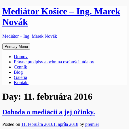
Skip
Mediátor Košice – Ing. Marek
to
content
Novák
Mediátor – Ing. Marek Novák
Primary Menu
Domov
Právne predpisy a ochrana osobných údajov
Cenník
Blog
Galéria
Kontakt
Day:
11. februára 2016
Dohoda o mediácii a jej účinky.
Posted on
11. februára 2016
1. apríla 2018
by
premier