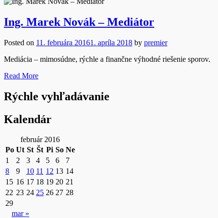
Ing. Marek Novák – Mediátor
Posted on
11. februára 2016
1. apríla 2018
by
premier
Mediácia – mimosúdne, rýchle a finančne výhodné riešenie sporov.
Read More
Rýchle vyhľadávanie
Kalendár
február 2016
Po
Ut
St
Št
Pi
So
Ne
1
2
3
4
5
6
7
8
9
10
11
12
13
14
15
16
17
18
19
20
21
22
23
24
25
26
27
28
29
mar »