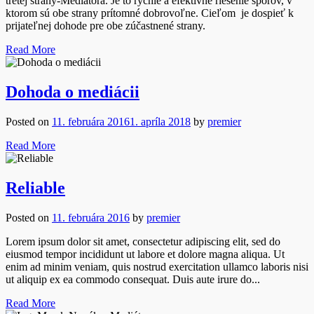
tretej strany-Mediátora. Je to rýchle a efektívne riešenie sporov, v
ktorom sú obe strany prítomné dobrovoľne. Cieľom je dospieť k
prijateľnej dohode pre obe zúčastnené strany.
Read More
Dohoda o mediácii
Posted on
11. februára 2016
1. apríla 2018
by
premier
Read More
Reliable
Posted on
11. februára 2016
by
premier
Lorem ipsum dolor sit amet, consectetur adipiscing elit, sed do
eiusmod tempor incididunt ut labore et dolore magna aliqua. Ut
enim ad minim veniam, quis nostrud exercitation ullamco laboris nisi
ut aliquip ex ea commodo consequat. Duis aute irure do...
Read More