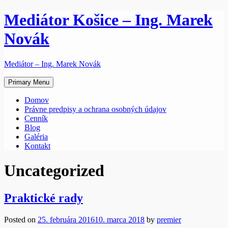
Skip
Mediátor Košice – Ing. Marek
to
content
Novák
Mediátor – Ing. Marek Novák
Primary Menu
Domov
Právne predpisy a ochrana osobných údajov
Cenník
Blog
Galéria
Kontakt
Uncategorized
Praktické rady
Posted on
25. februára 2016
10. marca 2018
by
premier