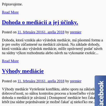
Pripravujeme.
Read More
Dohoda o mediácii a jej účinky.
Posted on
11. februára 2016
1. apríla 2018
by
premier
Dohoda, ktorá vznikla ako výsledok mediácie, má písomnú formu a
je pre osoby zúčastnené na mediácii záväzná. Na základe dohody,
ktorá vznikla ako výsledok mediácie, môže oprávnený podať návrh
na súdny výkon rozhodnutia alebo návrh na vykonanie exekúc...
Read More
Výhody mediácie
Posted on
11. februára 2016
1. apríla 2018
by
premier
Výhody mediácie Vyriešenie konfliktu, alebo sporu na základe
dobrovoľnosti, so stálou kontrolou procesu a konečného výsledku. (
dohoda o mediácii je záväzná ) Dostupnosť mediácie bez čakacích
lehôt (na súdne pojednávanie je možné čakať aj niekoľko me...