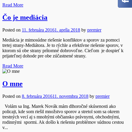
Read More
Čo je mediácia
Posted on
11. februára 2016
1. apríla 2018
by
premier
Mediácia je mimosúdne riešenie konfliktov a sporov za pomoci
tretej strany-Mediátora. Je to rýchle a efektívne riešenie sporov, v
ktorom sú obe strany prítomné dobrovoľne. Cieľom je dospieť k
prijateľnej dohode pre obe zúčastnené strany.
Read More
O mne
Posted on
8. februára 2016
11. novembra 2018
by
premier
Volám sa Ing. Marek Novák mám dlhoročné skúsenosti ako
policajt, kde som riešil množstvo sporov a stretol som sa okrem
trestných vecí aj s mnohými občiansko právnymi, obchodnými,
rodinnými spormi. Ak došlo k riešeniu problémov súdnou cestou
v...