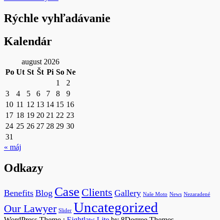
navigation
Rýchle vyhľadávanie
Kalendár
august 2026
Po
Ut
St
Št
Pi
So
Ne
1
2
3
4
5
6
7
8
9
10
11
12
13
14
15
16
17
18
19
20
21
22
23
24
25
26
27
28
29
30
31
« máj
Odkazy
Case
Clients
Benefits
Blog
Gallery
Naše Moto
News
Nezaradené
Uncategorized
Our Lawyer
Slider
WordPress Theme :
Eightlaw Lite
by 8Degree Themes