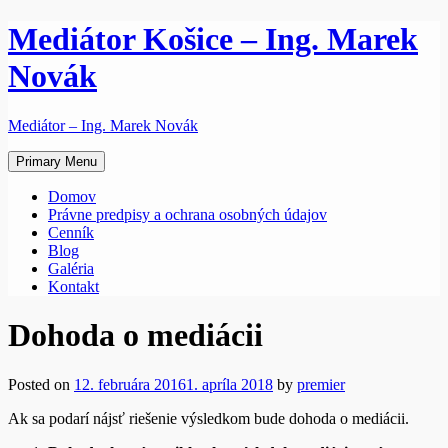
Skip
Mediátor Košice – Ing. Marek
to
content
Novák
Mediátor – Ing. Marek Novák
Primary Menu
Domov
Právne predpisy a ochrana osobných údajov
Cenník
Blog
Galéria
Kontakt
Dohoda o mediácii
Posted on
12. februára 2016
1. apríla 2018
by
premier
Ak sa podarí nájsť riešenie výsledkom bude dohoda o mediácii.