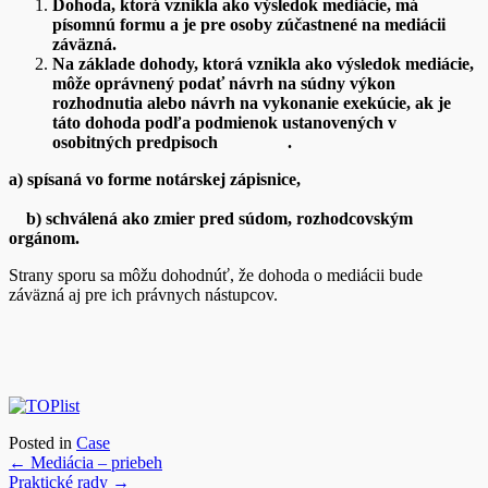
Dohoda, ktorá vznikla ako výsledok mediácie, má
písomnú formu a je pre osoby zúčastnené na mediácii
záväzná.
Na základe dohody, ktorá vznikla ako výsledok mediácie,
môže oprávnený podať návrh na súdny výkon
rozhodnutia alebo návrh na vykonanie exekúcie, ak je
táto dohoda podľa podmienok ustanovených v
osobitných predpisoch
.
a) spísaná vo forme notárskej zápisnice,
b) schválená ako zmier pred súdom, rozhodcovským
orgánom.
Strany sporu sa môžu dohodnúť, že dohoda o mediácii bude
záväzná aj pre ich právnych nástupcov.
Posted in
Case
Post
←
Mediácia – priebeh
Praktické rady
→